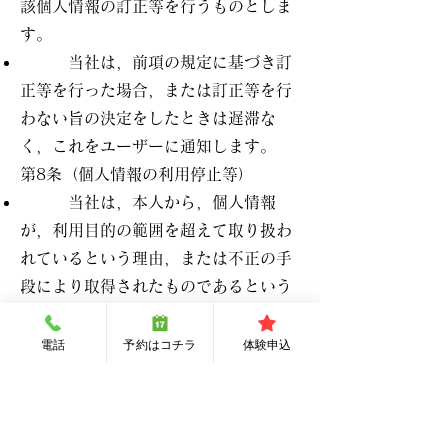
該個人情報の訂正等を行うものとしま
す。
当社は，前項の規定に基づき訂
正等を行った場合，または訂正等を行
わない旨の決定をしたときは遅滞な
く，これをユーザーに通知します。
第8条（個人情報の利用停止等）
当社は，本人から，個人情報
が，利用目的の範囲を超えて取り扱わ
れているという理由，または不正の手
段により取得されたものであるという
理由により，その利用の停止または消
去（以下，「利用停止等」といいま
電話
予約はコチラ
体験申込
す。）を求められた場合には，遅滞な
く必要な調査を行います。
前項の調査結果に基づき，その